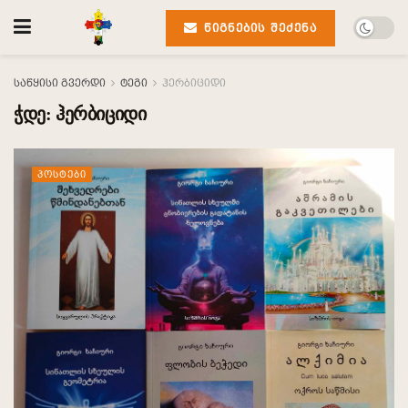
ᲬᲘᲒᲜᲔᲑᲘᲡ ᲨᲔᲫᲔᲜᲐ
საწყისი გვერდი
ტეგი
ჰერბიციდი
ჭდე:
ჰერბიციდი
ᲞᲝᲡᲢᲔᲑᲘ