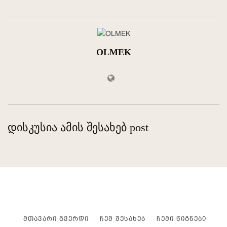
OLMEK
დისკუსია ამის შესახებ post
ᲛᲗᲐᲕᲐᲠᲘ ᲒᲕᲔᲠᲓᲘ
ᲩᲔᲛ ᲨᲔᲡᲐᲮᲔᲑ
ᲩᲔᲛᲘ ᲬᲘᲒᲜᲔᲑᲘ