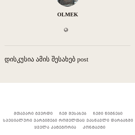
OLMEK
დისკუსია ამის შესახებ post
ᲛᲗᲐᲕᲐᲠᲘ ᲒᲕᲔᲠᲓᲘ
ᲩᲔᲛ ᲨᲔᲡᲐᲮᲔᲑ
ᲩᲔᲛᲘ ᲬᲘᲒᲜᲔᲑᲘ
ᲡᲞᲔᲪᲘᲐᲚᲣᲠᲘ ᲕᲐᲠᲯᲘᲨᲔᲑᲘ ᲠᲝᲛᲔᲚᲗᲐᲪ ᲕᲐᲡᲬᲐᲕᲚᲘ ᲓᲐᲠᲑᲐᲖᲨᲘ
ᲧᲕᲔᲚᲐ ᲙᲐᲢᲔᲒᲝᲠᲘᲐ
ᲙᲝᲜᲢᲐᲥᲢᲘ