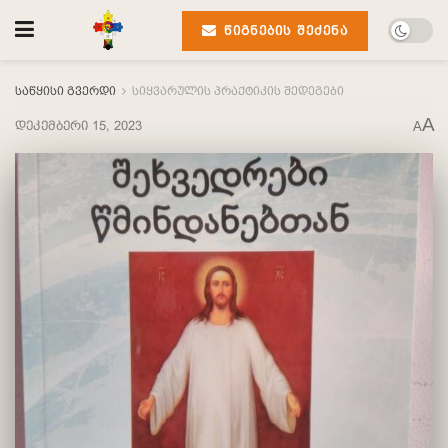
ᲬᲘᲒᲜᲔᲑᲘᲡ ᲨᲔᲫᲔᲜᲐ
საწყისი გვერდი
სიყვარულის პრაქტიკის შედეგები
A
დეკემბერი 15, 2023
A