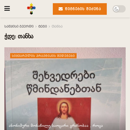
ᲬᲘᲒᲜᲔᲑᲘᲡ ᲨᲔᲫᲔᲜᲐ
საწყისი გვერდი
ტეგი
თანხა
ჭდე:
თანხა
ᲡᲘᲧᲕᲐᲠᲣᲚᲘᲡ ᲞᲠᲐᲥᲢᲘᲙᲘᲡ ᲨᲔᲓᲔᲒᲔᲑᲘ
ანონიმური მონაწილე საოცარი გრძნობაა , როცა