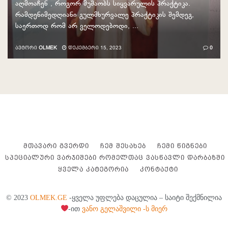
აღმოაჩენ , როგორ მუშაობს სიყვარულის პრაქტიკა.
რამდენიმედღიანი გულმხურვალე პრაქტიკის შემდეგ,
საერთოდ რომ არ ველოდებოდი, ...
ᲐᲕᲢᲝᲠᲘ
OLMEK
ᲓᲔᲙᲔᲛᲑᲔᲠᲘ 15, 2023
0
ᲛᲗᲐᲕᲐᲠᲘ ᲒᲕᲔᲠᲓᲘ
ᲩᲔᲛ ᲨᲔᲡᲐᲮᲔᲑ
ᲩᲔᲛᲘ ᲬᲘᲒᲜᲔᲑᲘ
ᲡᲞᲔᲪᲘᲐᲚᲣᲠᲘ ᲕᲐᲠᲯᲘᲨᲔᲑᲘ ᲠᲝᲛᲔᲚᲗᲐᲪ ᲕᲐᲡᲬᲐᲕᲚᲘ ᲓᲐᲠᲑᲐᲖᲨᲘ
ᲧᲕᲔᲚᲐ ᲙᲐᲢᲔᲒᲝᲠᲘᲐ
ᲙᲝᲜᲢᲐᲥᲢᲘ
© 2023
OLMEK.GE
-ყველა უფლება დაცულია – საიტი შექმნილია
-ით
ვანო გელაშვილი -ს მიერ