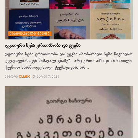
ᲐᲛᲐᲦᲚᲔᲑᲣᲚᲘ ᲛᲔᲣᲤᲔ
ღვთიური ნება ერთიანობა და გეგმა
ღვთიური ნება ერთიანობა და გეგმა ამონარიდი ჩემი წიგნიდან
„უკვდავებისაკენ მიმავალ გზაზე“. არც ერთი აბზაცი ან ნაწილი
ქვემოთ წარმოდგენილი ტექსტიდან, არ...
ᲐᲕᲢᲝᲠᲘ
OLMEK
ᲛᲐᲠᲢᲘ 7, 2024