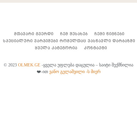
ᲛᲗᲐᲕᲐᲠᲘ ᲒᲕᲔᲠᲓᲘ
ᲩᲔᲛ ᲨᲔᲡᲐᲮᲔᲑ
ᲩᲔᲛᲘ ᲬᲘᲒᲜᲔᲑᲘ
ᲡᲞᲔᲪᲘᲐᲚᲣᲠᲘ ᲕᲐᲠᲯᲘᲨᲔᲑᲘ ᲠᲝᲛᲔᲚᲗᲐᲪ ᲕᲐᲡᲬᲐᲕᲚᲘ ᲓᲐᲠᲑᲐᲖᲨᲘ
ᲧᲕᲔᲚᲐ ᲙᲐᲢᲔᲒᲝᲠᲘᲐ
ᲙᲝᲜᲢᲐᲥᲢᲘ
© 2023
OLMEK.GE
-ყველა უფლება დაცულია – საიტი შექმნილია
❤️-ით
ვანო გელაშვილი -ს მიერ