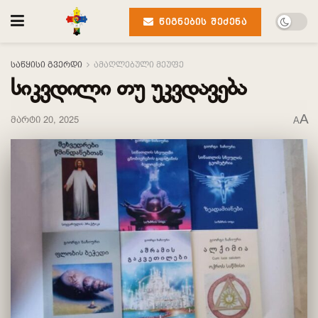
ᲬᲘᲒᲜᲔᲑᲘᲡ ᲨᲔᲫᲔᲜᲐ
საწყისი გვერდი
ამაღლებული მეუფე
სიკვდილი თუ უკვდავება
A
მარტი 20, 2025
A