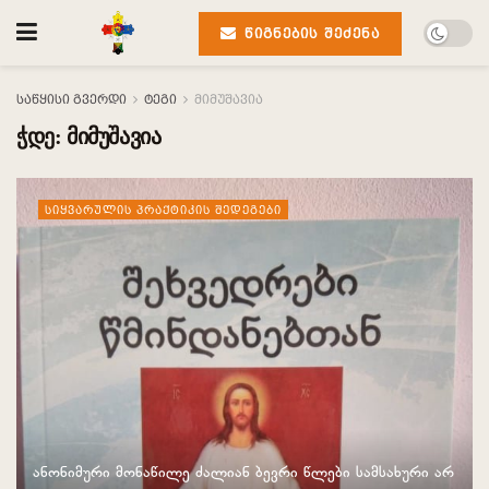
ᲬᲘᲒᲜᲔᲑᲘᲡ ᲨᲔᲫᲔᲜᲐ
საწყისი გვერდი
ტეგი
მიმუშავია
ჭდე:
მიმუშავია
ᲡᲘᲧᲕᲐᲠᲣᲚᲘᲡ ᲞᲠᲐᲥᲢᲘᲙᲘᲡ ᲨᲔᲓᲔᲒᲔᲑᲘ
ანონიმური მონაწილე ძალიან ბევრი წლები სამსახური არ