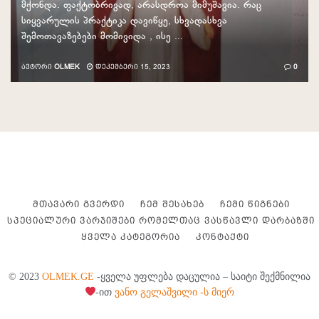
მქონდა. ფაქტობრივად, არასდროა მიმუშავია. რაც
სიყვარულის პრაქტიკა დავიწყე, სხვადასხვა
შემოთავაზებები მომივიდა , ისე ...
ᲐᲕᲢᲝᲠᲘ
OLMEK
ᲓᲔᲙᲔᲛᲑᲔᲠᲘ 15, 2023
0
ᲛᲗᲐᲕᲐᲠᲘ ᲒᲕᲔᲠᲓᲘ
ᲩᲔᲛ ᲨᲔᲡᲐᲮᲔᲑ
ᲩᲔᲛᲘ ᲬᲘᲒᲜᲔᲑᲘ
ᲡᲞᲔᲪᲘᲐᲚᲣᲠᲘ ᲕᲐᲠᲯᲘᲨᲔᲑᲘ ᲠᲝᲛᲔᲚᲗᲐᲪ ᲕᲐᲡᲬᲐᲕᲚᲘ ᲓᲐᲠᲑᲐᲖᲨᲘ
ᲧᲕᲔᲚᲐ ᲙᲐᲢᲔᲒᲝᲠᲘᲐ
ᲙᲝᲜᲢᲐᲥᲢᲘ
© 2023
OLMEK.GE
-ყველა უფლება დაცულია – საიტი შექმნილია
-ით
ვანო გელაშვილი -ს მიერ