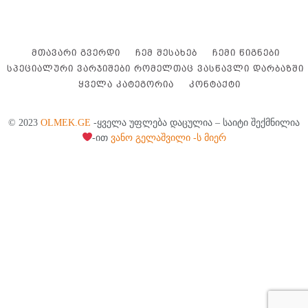
ᲛᲗᲐᲕᲐᲠᲘ ᲒᲕᲔᲠᲓᲘ
ᲩᲔᲛ ᲨᲔᲡᲐᲮᲔᲑ
ᲩᲔᲛᲘ ᲬᲘᲒᲜᲔᲑᲘ
ᲡᲞᲔᲪᲘᲐᲚᲣᲠᲘ ᲕᲐᲠᲯᲘᲨᲔᲑᲘ ᲠᲝᲛᲔᲚᲗᲐᲪ ᲕᲐᲡᲬᲐᲕᲚᲘ ᲓᲐᲠᲑᲐᲖᲨᲘ
ᲧᲕᲔᲚᲐ ᲙᲐᲢᲔᲒᲝᲠᲘᲐ
ᲙᲝᲜᲢᲐᲥᲢᲘ
© 2023
OLMEK.GE
-ყველა უფლება დაცულია – საიტი შექმნილია
-ით
ვანო გელაშვილი -ს მიერ