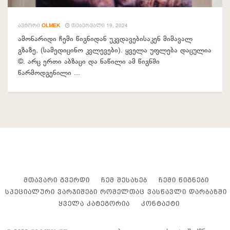
ᲐᲕᲢᲝᲠᲘ
OLMEK
ᲗᲔᲑᲔᲠᲕᲐᲚᲘ 19, 2024
ამონარიდი ჩემი წიგნიდან უკვდავებისაკენ მიმავალ
გზაზე, (სამედიცინო კვლევები). ყველა უფლება დაცულია
©. არც ერთი აბზაცი და ნაწილი ამ წიგნში
წარმოდგენილი ...
ᲛᲗᲐᲕᲐᲠᲘ ᲒᲕᲔᲠᲓᲘ
ᲩᲔᲛ ᲨᲔᲡᲐᲮᲔᲑ
ᲩᲔᲛᲘ ᲬᲘᲒᲜᲔᲑᲘ
ᲡᲞᲔᲪᲘᲐᲚᲣᲠᲘ ᲕᲐᲠᲯᲘᲨᲔᲑᲘ ᲠᲝᲛᲔᲚᲗᲐᲪ ᲕᲐᲡᲬᲐᲕᲚᲘ ᲓᲐᲠᲑᲐᲖᲨᲘ
ᲧᲕᲔᲚᲐ ᲙᲐᲢᲔᲒᲝᲠᲘᲐ
ᲙᲝᲜᲢᲐᲥᲢᲘ