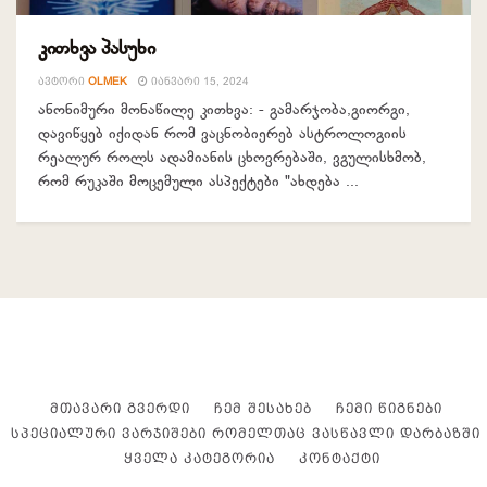
კითხვა პასუხი
ᲐᲕᲢᲝᲠᲘ
OLMEK
ᲘᲐᲜᲕᲐᲠᲘ 15, 2024
ანონიმური მონაწილე კითხვა: - გამარჯობა,გიორგი,
დავიწყებ იქიდან რომ ვაცნობიერებ ასტროლოგიის
რეალურ როლს ადამიანის ცხოვრებაში, ვგულისხმობ,
რომ რუკაში მოცემული ასპექტები "ახდება ...
ᲛᲗᲐᲕᲐᲠᲘ ᲒᲕᲔᲠᲓᲘ
ᲩᲔᲛ ᲨᲔᲡᲐᲮᲔᲑ
ᲩᲔᲛᲘ ᲬᲘᲒᲜᲔᲑᲘ
ᲡᲞᲔᲪᲘᲐᲚᲣᲠᲘ ᲕᲐᲠᲯᲘᲨᲔᲑᲘ ᲠᲝᲛᲔᲚᲗᲐᲪ ᲕᲐᲡᲬᲐᲕᲚᲘ ᲓᲐᲠᲑᲐᲖᲨᲘ
ᲧᲕᲔᲚᲐ ᲙᲐᲢᲔᲒᲝᲠᲘᲐ
ᲙᲝᲜᲢᲐᲥᲢᲘ