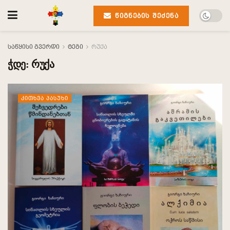
ᲬᲘᲒᲜᲔᲑᲘᲡ ᲨᲔᲫᲔᲜᲐ
საწყისი გვერდი
ტეგი
რუქა
ჭდე:
რუქა
ᲙᲘᲗᲮᲕᲐ ᲞᲐᲡᲣᲮᲘ