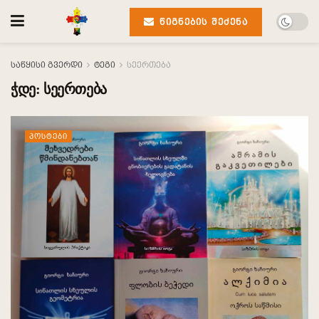
ᲬᲘᲒᲜᲔᲑᲘᲡ ᲨᲔᲫᲔᲜᲐ
საწყისი გვერდი
ტეგი
სეერთება
ჭდე:
სეერთება
ᲞᲝᲡᲢᲔᲑᲘ