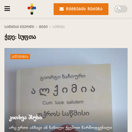
ᲬᲘᲒᲜᲔᲑᲘᲡ ᲨᲔᲫᲔᲜᲐ
საწყისი გვერდი
ტეგი
სუფთა
ჭდე:
სუფთა
ᲐᲚᲥᲘᲛᲘᲐ
კითხვა პსუხი
არც ერთი აბზაცი ან ნაწილი ქვემოთ წარმოდგენილი