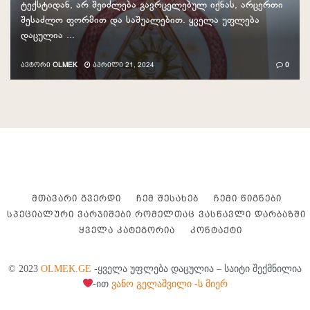
ტექსტიდან, არ შეიძლება გავრცელებულ იქნას, არცერთი
შესაძლო ფორმით და საშუალებით. ყველა უფლება
დაცულია ...
ᲐᲕᲢᲝᲠᲘ
OLMEK
ᲐᲞᲠᲘᲚᲘ 21, 2024
0
ᲛᲗᲐᲕᲐᲠᲘ ᲒᲕᲔᲠᲓᲘ
ᲩᲔᲛ ᲨᲔᲡᲐᲮᲔᲑ
ᲩᲔᲛᲘ ᲬᲘᲒᲜᲔᲑᲘ
ᲡᲞᲔᲪᲘᲐᲚᲣᲠᲘ ᲕᲐᲠᲯᲘᲨᲔᲑᲘ ᲠᲝᲛᲔᲚᲗᲐᲪ ᲕᲐᲡᲬᲐᲕᲚᲘ ᲓᲐᲠᲑᲐᲖᲨᲘ
ᲧᲕᲔᲚᲐ ᲙᲐᲢᲔᲒᲝᲠᲘᲐ
ᲙᲝᲜᲢᲐᲥᲢᲘ
© 2023
OLMEK.GE
-ყველა უფლება დაცულია – საიტი შექმნილია
-ით
ვანო გელაშვილი -ს მიერ