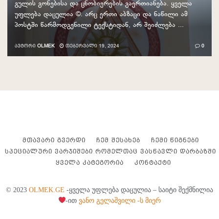
გულის გონებისა და ცნობიერების გაერთიანება. ყველა
უფლება დაცულია ©. არც ერთი აბზაცი და ნაწილი ამ
პოსტში წარმოდგენილი ტექსტიდან, არ შეიძლება ...
ᲐᲕᲢᲝᲠᲘ
OLMEK
ᲗᲔᲑᲔᲠᲕᲐᲚᲘ 19, 2024
0
ᲛᲗᲐᲕᲐᲠᲘ ᲒᲕᲔᲠᲓᲘ
ᲩᲔᲛ ᲨᲔᲡᲐᲮᲔᲑ
ᲩᲔᲛᲘ ᲬᲘᲒᲜᲔᲑᲘ
ᲡᲞᲔᲪᲘᲐᲚᲣᲠᲘ ᲕᲐᲠᲯᲘᲨᲔᲑᲘ ᲠᲝᲛᲔᲚᲗᲐᲪ ᲕᲐᲡᲬᲐᲕᲚᲘ ᲓᲐᲠᲑᲐᲖᲨᲘ
ᲧᲕᲔᲚᲐ ᲙᲐᲢᲔᲒᲝᲠᲘᲐ
ᲙᲝᲜᲢᲐᲥᲢᲘ
© 2023
OLMEK.GE
-ყველა უფლება დაცულია – საიტი შექმნილია
-ით
ვანო გელაშვილი -ს მიერ