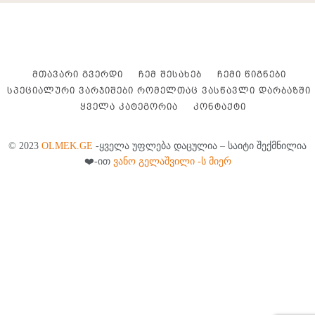
ᲛᲗᲐᲕᲐᲠᲘ ᲒᲕᲔᲠᲓᲘ
ᲩᲔᲛ ᲨᲔᲡᲐᲮᲔᲑ
ᲩᲔᲛᲘ ᲬᲘᲒᲜᲔᲑᲘ
ᲡᲞᲔᲪᲘᲐᲚᲣᲠᲘ ᲕᲐᲠᲯᲘᲨᲔᲑᲘ ᲠᲝᲛᲔᲚᲗᲐᲪ ᲕᲐᲡᲬᲐᲕᲚᲘ ᲓᲐᲠᲑᲐᲖᲨᲘ
ᲧᲕᲔᲚᲐ ᲙᲐᲢᲔᲒᲝᲠᲘᲐ
ᲙᲝᲜᲢᲐᲥᲢᲘ
© 2023
OLMEK.GE
-ყველა უფლება დაცულია – საიტი შექმნილია
❤️-ით
ვანო გელაშვილი -ს მიერ