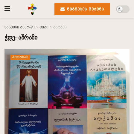
ᲬᲘᲒᲜᲔᲑᲘᲡ ᲨᲔᲫᲔᲜᲐ
საწყისი გვერდი
ტეგი
აშრამი
ჭდე:
აშრამი
ᲞᲝᲡᲢᲔᲑᲘ