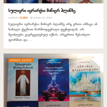
სულიერი იერარქია მიწიერ პლანზე
ᲐᲕᲢᲝᲠᲘ
OLMEK
ᲛᲐᲠᲢᲘ 20, 2024
სულიერი იერარქია მიწიერ პლანზე არც ერთი აბზაცი ან
ნაწილი ქვემოთ წარმოდგენილი ტექსტიდან, არ
შეიძლება გავრცელებულ იქნას, არცერთი შესაძლო
ფორმით და ...
ᲙᲘᲗᲮᲕᲐ ᲞᲐᲡᲣᲮᲘ