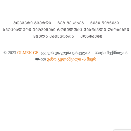
ᲛᲗᲐᲕᲐᲠᲘ ᲒᲕᲔᲠᲓᲘ
ᲩᲔᲛ ᲨᲔᲡᲐᲮᲔᲑ
ᲩᲔᲛᲘ ᲬᲘᲒᲜᲔᲑᲘ
ᲡᲞᲔᲪᲘᲐᲚᲣᲠᲘ ᲕᲐᲠᲯᲘᲨᲔᲑᲘ ᲠᲝᲛᲔᲚᲗᲐᲪ ᲕᲐᲡᲬᲐᲕᲚᲘ ᲓᲐᲠᲑᲐᲖᲨᲘ
ᲧᲕᲔᲚᲐ ᲙᲐᲢᲔᲒᲝᲠᲘᲐ
ᲙᲝᲜᲢᲐᲥᲢᲘ
© 2023
OLMEK.GE
-ყველა უფლება დაცულია – საიტი შექმნილია
❤️-ით
ვანო გელაშვილი -ს მიერ