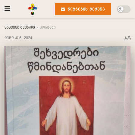
ᲬᲘᲒᲜᲔᲑᲘᲡ ᲨᲔᲫᲔᲜᲐ
საწყისი გვერდი
პოსტები
A
ივნისი 6, 2024
A