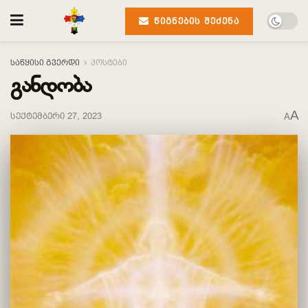
ᲬᲘᲒᲜᲔᲑᲘᲡ ᲨᲔᲫᲔᲜᲐ
საწყისი გვერდი
პოსტები
განდობა
A
სექტემბერი 27, 2023
A